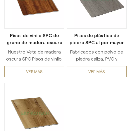
Pisos de vinilo SPC de
Pisos de plástico de
grano de madera oscura
piedra SPC al por mayor
de grado comercial,
de alta calidad y fácil
Nuestro Veta de madera
Fabricados con polvo de
duraderos para proyectos
instalación
oscura SPC Pisos de vinilo:
piedra caliza, PVC y
mayoristas, uso
una solución de primera
estabilizadores, los pisos
residencial
VER MÁS
VER MÁS
calidad diseñada para
SPC tienen una estructura
brindar versatilidad y
multicapa (capa superior
resistencia. Fabricada con
UV, decoración de vinilo,
materiales de primera
núcleo de piedra y reverso).
calidad. SPC (Compuesto
Con características
de piedra y plástico), este
impermeables, duraderas e
piso ofrece Calidad
instalación con sistema de
comercial duradera
clic, son ideales tanto para
Rendimiento, lo que lo
espacios residenciales