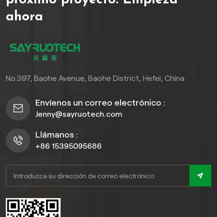
próximo proyecto.
Empieza
o renovar un Residencial
Propiedad, este piso
ahora
combina estilo, durabilidad
y practicidad para
satisfacer diversas
demandas.
No.397, Baohe Avenue, Baohe District, Hefei, China
Envíenos un correo electrónico :
Jenny@sayruotech.com
Llámanos :
+86 15395095686