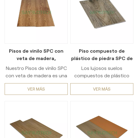
Pisos de vinilo SPC con
Piso compuesto de
veta de madera,
plástico de piedra SPC de
resistentes al desgaste,
lujo, resistente y
Nuestro Pisos de vinilo SPC
Los lujosos suelos
antideslizantes, fáciles de
moderno
con veta de madera es una
compuestos de plástico
limpiar para uso comercial
solución premium para
SPC Stone ofrecen la
y residencial.
VER MÁS
VER MÁS
ambos comercial y uso
combinación perfecta de
residencial, elaborado con
resistencia y estilo.
materiales de alta calidad
Fabricados con tecnología
para ofrecer un
avanzada, presentan una
rendimiento excepcional.
estructura robusta que
resistencia al desgaste
resiste arañazos,
para áreas de alto tráfico
abolladuras y desgaste, lo