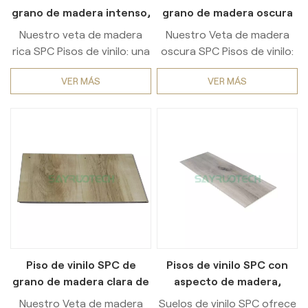
grano de madera intenso,
grano de madera oscura
de grado industrial,
de grado comercial,
Nuestro veta de madera
Nuestro Veta de madera
resistentes, para uso
duraderos para proyectos
rica SPC Pisos de vinilo: una
oscura SPC Pisos de vinilo:
comercial residencial al
mayoristas, uso
solución robusta diseñada
una solución de primera
por mayor
residencial
VER MÁS
VER MÁS
para una resistencia
calidad diseñada para
excepcional. Fabricados
brindar versatilidad y
con materiales de primera
resistencia. Fabricada con
calidad. SPC (Compuesto
materiales de primera
de piedra y plástico), este
calidad. SPC (Compuesto
suelo cuenta con Grado
de piedra y plástico), este
industrial para trabajo
piso ofrece Calidad
pesado Rendimiento, lo que
comercial duradera
lo convierte en una elección
Rendimiento, lo que lo
confiable para Al por mayor
convierte en un
compras, alto tráfico
complemento perfecto
Piso de vinilo SPC de
Pisos de vinilo SPC con
Comercial áreas y
para Al por mayor pedidos
grano de madera clara de
aspecto de madera,
Residencial hogares. Lo
a gran escala Proyectos, y
grado comercial,
duraderos e
profundo, veta de madera
ambos Comercial y
Nuestro Veta de madera
Suelos de vinilo SPC ofrece