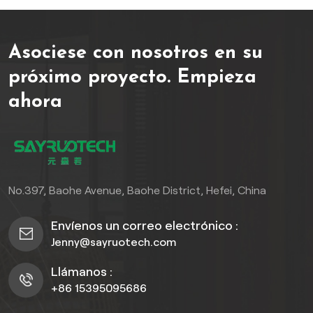
irradia un encanto
innegable. Experimente la
Asociese con nosotros en su
máxima expresión del lujo y
la sofisticación con la cerca
próximo proyecto.
Empieza
espaciadora WPC, donde la
ahora
belleza se une a la
durabilidad en la perfección.
No.397, Baohe Avenue, Baohe District, Hefei, China
Envíenos un correo electrónico :
Jenny@sayruotech.com
Llámanos :
+86 15395095686