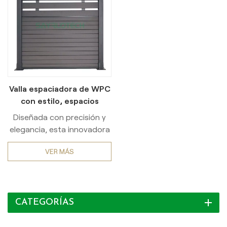
Valla espaciadora de WPC
con estilo, espacios
personalizables,
Diseñada con precisión y
configuración rápida
elegancia, esta innovadora
solución de cercado
VER MÁS
combina estilo y
funcionalidad a la
perfección. Realce su
entorno con esta cerca de
CATEGORÍAS
primera calidad, diseñada
para mejorar la privacidad y
la seguridad, a la vez que