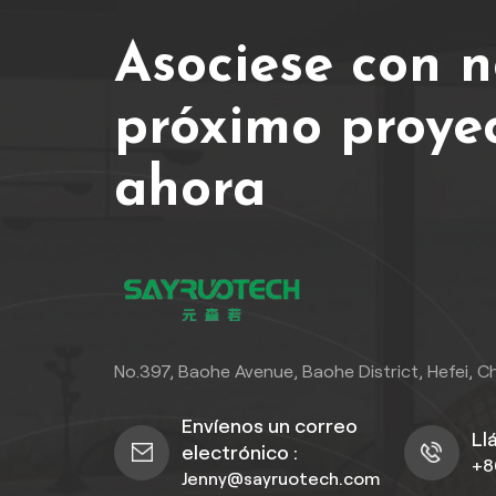
como oficinas, restaurantes y
SPCEs
viviendas. Gracias a su robusta
du
Asociese con n
construcción y atractivo
araña
estético, Suelos SPC Combina
ideal
próximo proye
practicidad y estilo a la
de al
perfección.
ahora
a
instal
de 
senc
vin
mode
SPC p
esti
No.397, Baohe Avenue, Baohe District, Hefei, C
Envíenos un correo
Ll
electrónico :
+8
Jenny@sayruotech.com