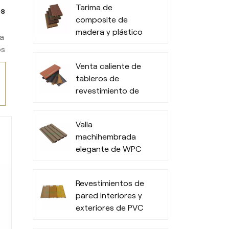
Tarima de
os
composite de
madera y plástico
ra
duradera con
os
diseño moderno y
ra
Venta caliente de
lijado.
tableros de
e
revestimiento de
pared 3D WPC
,
para exteriores de
Valla
oficinas
machihembrada
elegante de WPC
s.
Revestimientos de
pared interiores y
exteriores de PVC
impermeables