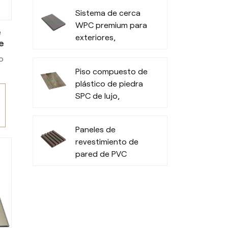
Sistema de cerca
WPC premium para
e
exteriores,
e
privacidad y
o
durabilidad en todo
Piso compuesto de
tipo de clima
plástico de piedra
na
SPC de lujo,
de
resistente y
moderno
Paneles de
revestimiento de
pared de PVC
e
modernos para
paredes exteriores