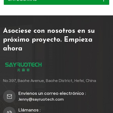
la humedad; fabricado con
PVC de alta calidad,
prospera en áreas
húmedas como baños y
Asociese con nosotros en su
cocinas, con un elegante
diseño acanalado que
próximo proyecto.
Empieza
combina estilo con
ahora
funcionalidad, resistiendo
el moho, los hongos y el
desgaste diario y
requiriendo un
mantenimiento mínimo, lo
que lo hace ideal tanto
No.397, Baohe Avenue, Baohe District, Hefei, China
para renovaciones
residenciales como
Envíenos un correo electrónico :
comerciales.
Jenny@sayruotech.com
Llámanos :