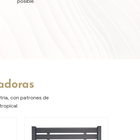
posible.
radoras
stria, con patrones de
ropical.