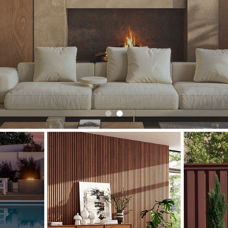
Producimos principalmente WPC, a
cercas, paneles de pared, techos, barand