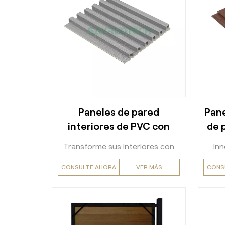
Paneles de pared
Pane
interiores de PVC con
de 
estilo - Resistentes a la
Transforme sus interiores con
Inn
humedad
paneles decorativos de pared
CONSULTE AHORA
VER MÁS
CONS
de PVC de primera calidad
ma
Diseñados para ofrecer
versatilidad estética y
deco
rendimiento funcional, nuestros
par
paneles decorativos de pared