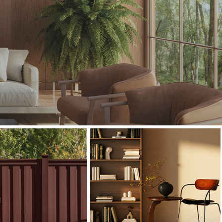
mpliamente utilizado para terrazas,
illas, baldosas para terrazas, bancos,
macetas y pérgolas.
EXPLORAR PRODUCTOS