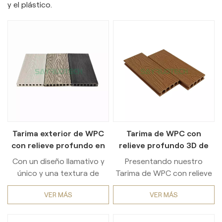
y el plástico.
Tarima exterior de WPC
Tarima de WPC con
con relieve profundo en
relieve profundo 3D de
3D
bajo mantenimiento
Con un diseño llamativo y
Presentando nuestro
único y una textura de
Tarima de WPC con relieve
madera increíblemente
profundo 3D de bajo
VER MÁS
VER MÁS
realista, este producto es
mantenimientoLa
la personificación de la
combinación perfecta de
sofisticación. Perfecto para
durabilidad, estética y