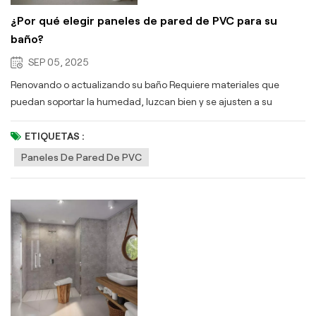
¿Por qué elegir paneles de pared de PVC para su
baño?
SEP 05, 2025
Renovando o actualizando su baño Requiere materiales que
puedan soportar la humedad, luzcan bien y se ajusten a su
presupuesto. paneles de pared de PVC Marque todas estas
casillas: aquí le explicamos por qué son una elección inteligente: 1.
ETIQUETAS :
Impermeable & Resistente a la humedad Los baños son
Paneles De Pared De PVC
propensos a la humedad y a las salpicaduras de agua. paneles de
pared de PVC son 100% impermeableResistente a la humedad, el
vapor y el moho. A diferencia de los azulejos (con juntas que
retienen la humedad) o la pintura (propensa a descascararse en
zonas húmedas), el PVC crea una barrera protectora sin juntas,
ideal para duchas, bordes de bañeras o cualquier superficie
húmeda. baño zona. 2. Fácil instalación Evite las molestias de
tener que realizar instalaciones complejas o contratar
contratistas costosos. paneles de pared de PVC cuentan con