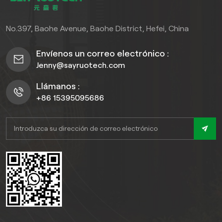
revestimiento de PVC Mito: Revestimiento de pared de PVC
Nunca necesita limpieza.Realidad: Requiere poco mantenimiento,
pero la limpieza regular elimina los contaminantes dañinos. Mito:
No.397, Baohe Avenue, Baohe District, Hefei, China
Cualquier limpiador funciona en PVC.Realidad: Los limpiadores
abrasivos/ácidos dañan CLORURO DE POLIVINILO—adherirse a
Envíenos un correo electrónico :
jabón suave o productos específicos de PVC. Conclusión Con
Jenny@sayruotech.com
simple rutinas de mantenimiento—limpieza regular, manejo
cuidadoso y reparaciones oportunas—Revestimiento de pared de
Llámanos :
PVC Se mantiene vibrante y duradero durante años. Es una
+86 15395095686
inversión inteligente que requiere poco mantenimiento si se
cuida correctamente.