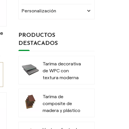
Personalización
de
PRODUCTOS
DESTACADOS
n
Tarima decorativa
de WPC con
textura moderna
o
para exteriores
Tarima de
l
composite de
madera y plástico
i
duradera con
diseño moderno y