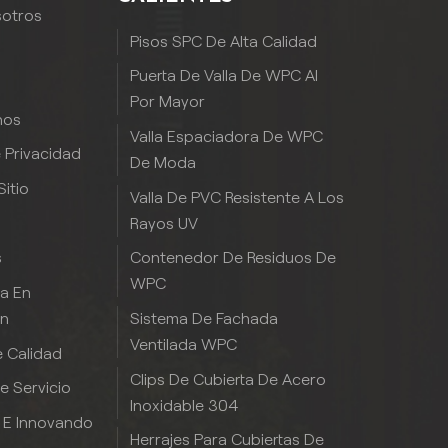
sotros
Pisos SPC De Alta Calidad
Puerta De Valla De WPC Al
Por Mayor
nos
Valla Espaciadora De WPC
e Privacidad
De Moda
itio
Valla De PVC Resistente A Los
Rayos UV
Contenedor De Residuos De
s
WPC
ia En
Sistema De Fachada
ón
Ventilada WPC
 Calidad
Clips De Cubierta De Acero
De Servicio
Inoxidable 304
 E Innovando
Herrajes Para Cubiertas De