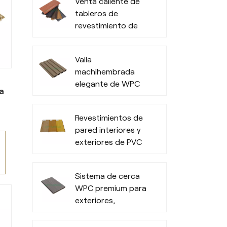
Venta caliente de
lijado.
tableros de
revestimiento de
pared 3D WPC
para exteriores de
Valla
oficinas
machihembrada
s
elegante de WPC
a
Revestimientos de
a
pared interiores y
e
exteriores de PVC
de
impermeables
.
y
Sistema de cerca
WPC premium para
ra
exteriores,
na
privacidad y
durabilidad en todo