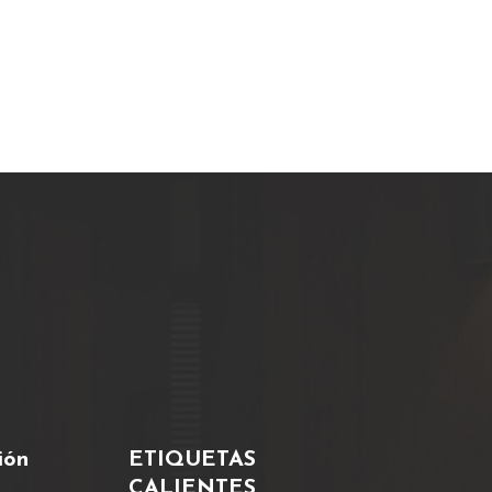
y
e
l.
e
na
ión
ETIQUETAS
CALIENTES