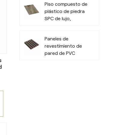
s
Piso compuesto de
tipo de clima
s.
plástico de piedra
a
SPC de lujo,
resistente y
moderno
Paneles de
revestimiento de
pared de PVC
s
modernos para
d
paredes exteriores
e
s
de