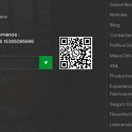
Sobre No
car la resistencia del vinilo.
Noticias
hina
Blog
ámanos :
Contácte
6 15395095686
Política D
Mapa Del S
XML
Producto
Experienc
Fabricaci
Seguro De
Filosofía 
Liderando