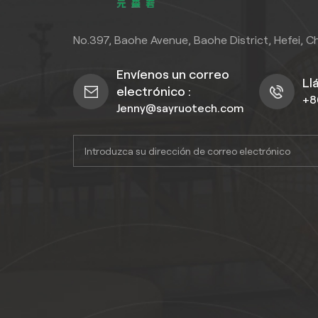
buscan estilo y confiabilidad en
sacrifi
sus necesidades de cercado.
No.397, Baohe Avenue, Baohe District, Hefei, C
Envíenos un correo
Ll
electrónico :
+8
Jenny@sayruotech.com