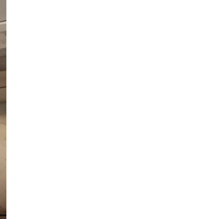
DE WPC
CUBIERTAS DE WPC
VALLA DE WPC
Compuesto de madera y
plástico
vallado de PVC
Suelos de SPC (compuesto de
piedra y plástico)
Suelo compuesto de piedra y
plástico (SPC)