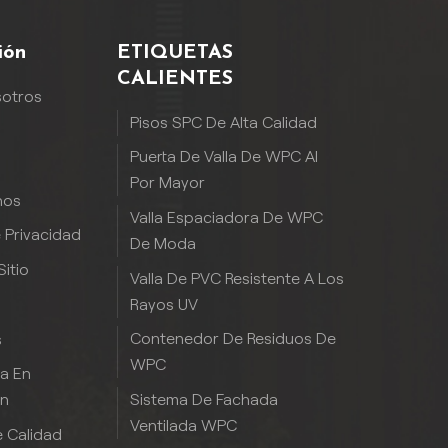
ión
ETIQUETAS
CALIENTES
sotros
Pisos SPC De Alta Calidad
Puerta De Valla De WPC Al
Por Mayor
nos
Valla Espaciadora De WPC
e Privacidad
De Moda
itio
Valla De PVC Resistente A Los
Rayos UV
Contenedor De Residuos De
s
WPC
ia En
Sistema De Fachada
ón
Ventilada WPC
 Calidad