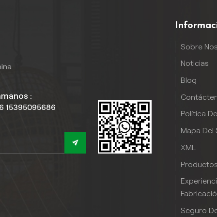
Informac
Sobre No
Noticias
hina
Blog
ámanos :
Contácte
6 15395095686
Política D
Mapa Del S
XML
Producto
Experienc
Fabricaci
Seguro De