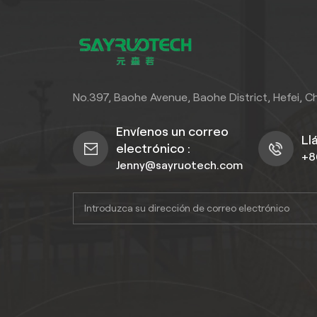
No.397, Baohe Avenue, Baohe District, Hefei, C
Envíenos un correo
Ll
electrónico :
+8
Jenny@sayruotech.com