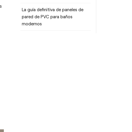
s
La guía definitiva de paneles de
pared de PVC para baños
modernos
Valla de PVC blanca: redefina la
privacidad, la durabilidad y el
estilo para su oasis al aire libre
ETIQUETAS
Fábrica de productos para
exteriores de WPC (compuesto
de madera y plástico)
REVESTIMIENTO DE PAREDES