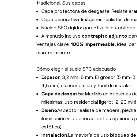
tradicional. Sus capas:
Capa protectora de desgaste: Resiste ar
Capa decorativa: Imágenes realistas de ma
Núcleo SPC rígido: garantiza la estabilidad
A menudo incluye
contrapiso adjunto
par
Ventajas clave:
100% impermeable
, ideal p
mantenimiento.
Cómo elegir el suelo SPC adecuado
Espesor
: 3,2 mm-8 mm. El grosor (5 mm-8 
4,5 mm) es económico y fácil de instalar.
Capa de desgaste
: Medido en milésimas de
milésimas: uso residencial ligero; 12-20 mi
Diseño
Aspecto realista de madera, piedra
iluminación y la decoración. Las opciones p
estética).
Instalación
:La mayoría de uso
bloqueo de 