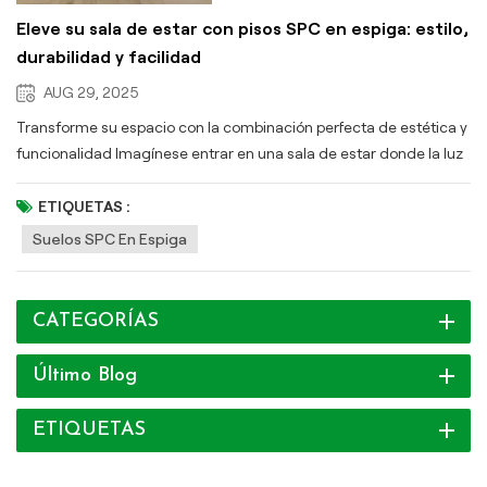
Eleve su sala de estar con pisos SPC en espiga: estilo,
durabilidad y facilidad
AUG 29, 2025
Transforme su espacio con la combinación perfecta de estética y
funcionalidad Imagínese entrar en una sala de estar donde la luz
danza con elegancia. Suelo SPC con diseño de espiga, realzando
instantáneamente el espacio con elegancia moderna. Los cálidos
ETIQUETAS :
tonos de madera armonizan con muebles minimalistas, creando
Suelos SPC En Espiga
un santuario de comodidad y estilo. Esto no es solo un suelo, es
una declaración de intenciones. Aquí te explicamos por qué.
Suelos SPC Es el cambio de juego que su hogar merece. 1. Magia
CATEGORÍAS
del diseño: Suelos SPC en espiga para un estilo atemporal El
patrón de espiga Los pisos SPC añaden profundidad y
Último Blog
sofisticación, convirtiendo su sala de estar en un escaparate de
diseño. A diferencia de la madera tradicional, Suelos SPC ofertas:
ETIQUETAS
Estética versátil:Desde el minimalismo moderno (como la
imagen) hasta el encanto rústico, se adapta a cualquier diseño