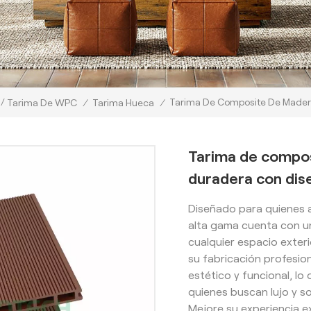
/
Tarima De Composite De Madera
Tarima De WPC
/
Tarima Hueca
/
Tarima de compos
duradera con dise
Diseñado para quienes a
alta gama cuenta con u
cualquier espacio exteri
su fabricación profesio
estético y funcional, lo
quienes buscan lujo y sof
Mejore su experiencia e