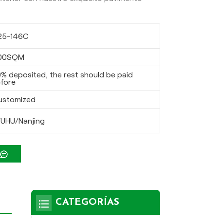
25-146C
00SQM
% deposited, the rest should be paid
fore
ustomized
UHU/Nanjing
CATEGORÍAS