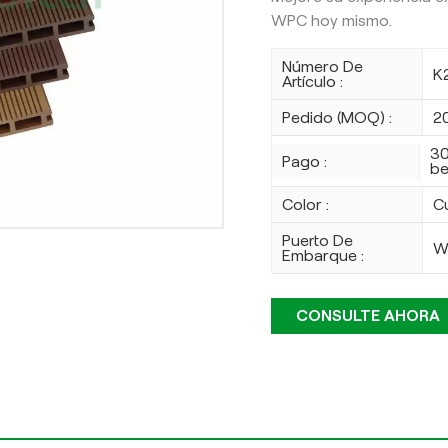
WPC hoy mismo.
Número De
K
Artículo :
Pedido (MOQ) :
2
30
Pago :
be
Color :
C
Puerto De
W
Embarque :
CONSULTE AHORA