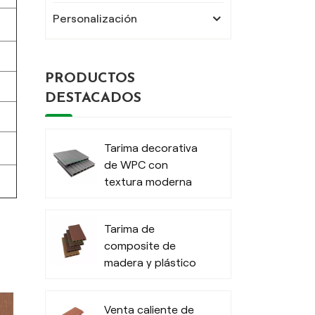
Personalización
PRODUCTOS
DESTACADOS
Tarima decorativa
de WPC con
textura moderna
para exteriores
Tarima de
composite de
madera y plástico
duradera con
diseño moderno y
Venta caliente de
lijado.