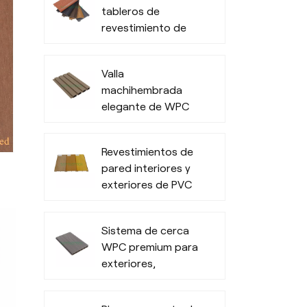
tableros de
revestimiento de
pared 3D WPC
para exteriores de
Valla
oficinas
machihembrada
elegante de WPC
Revestimientos de
pared interiores y
exteriores de PVC
impermeables
Sistema de cerca
WPC premium para
exteriores,
privacidad y
durabilidad en todo