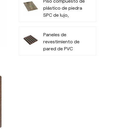
Piso compuesto de
tipo de clima
plástico de piedra
SPC de lujo,
resistente y
moderno
Paneles de
revestimiento de
pared de PVC
modernos para
paredes exteriores