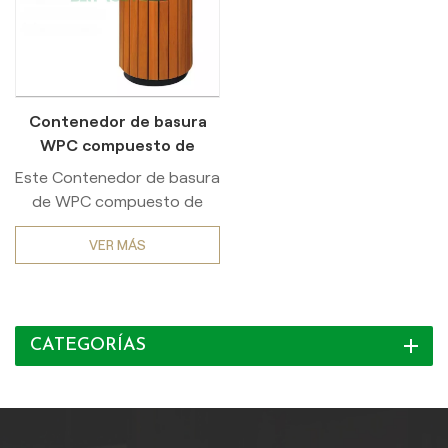
Contenedor de basura
WPC compuesto de
madera y plástico de alta
Este Contenedor de basura
resistencia
de WPC compuesto de
madera y plástico de alta
VER MÁS
resistencia integra marcos
reforzados con acero y
eliminación de residuos
multiclasificados Funciones
CATEGORÍAS
diseñadas específicamente
para áreas públicas de alto
tráfico como parques,
distritos comerciales y
atracciones