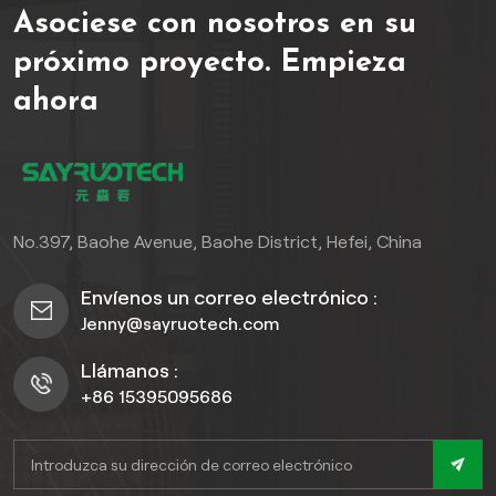
Asociese con nosotros en su
turísticasFabricado con
materiales reciclados
próximo proyecto.
Empieza
ecológicos, ofrece una
ahora
durabilidad excepcional
(vida útil de 15 a 20 años) a
la vez que mantiene una
estética de veta de madera
natural que se integra a la
perfección en entornos
No.397, Baohe Avenue, Baohe District, Hefei, China
exteriores.
Envíenos un correo electrónico :
Jenny@sayruotech.com
Llámanos :
+86 15395095686