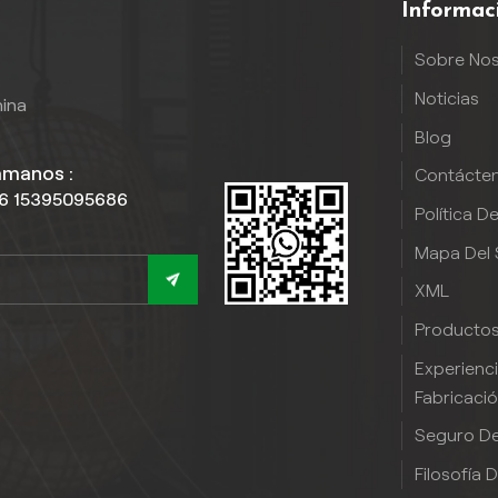
Informac
Sobre No
Noticias
hina
Blog
ámanos :
Contácte
6 15395095686
Política D
Mapa Del S
XML
Producto
Experienc
Fabricaci
Seguro De
Filosofía 