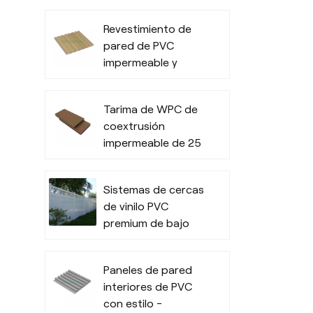
exterior
Revestimiento de
impermeable para
pared de PVC
uso comercial en
impermeable y
exteriores.
ranurado duradero
para interiores
Tarima de WPC de
coextrusión
impermeable de 25
mm de espesor
para espacios
Sistemas de cercas
exteriores
de vinilo PVC
premium de bajo
mantenimiento y
calidad comercial
Paneles de pared
interiores de PVC
con estilo -