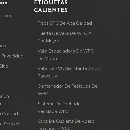
ión
ETIQUETAS
CALIENTES
sotros
Pisos SPC De Alta Calidad
Puerta De Valla De WPC Al
Por Mayor
nos
Valla Espaciadora De WPC
e Privacidad
De Moda
itio
Valla De PVC Resistente A Los
Rayos UV
Contenedor De Residuos De
s
WPC
ia En
Sistema De Fachada
ón
Ventilada WPC
 Calidad
Clips De Cubierta De Acero
De Servicio
Inoxidable 304