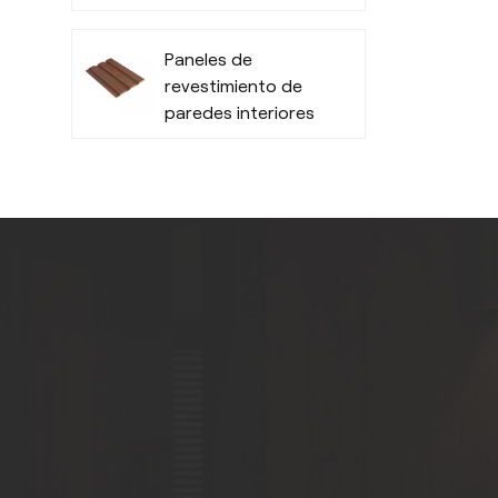
Resistentes a la
humedad
Paneles de
revestimiento de
paredes interiores
de PVC de bajo
mantenimiento -
Duraderos