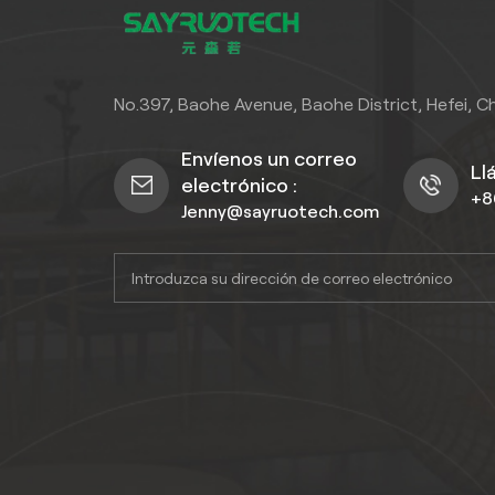
No.397, Baohe Avenue, Baohe District, Hefei, C
Envíenos un correo
Ll
electrónico :
+8
Jenny@sayruotech.com