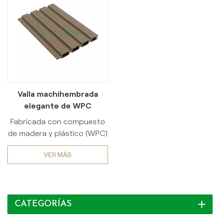
Valla machihembrada
elegante de WPC
Fabricada con compuesto
de madera y plástico (WPC)
de primera calidad, esta
VER MÁS
cerca de privacidad
coextruida está diseñada
para brindar una
resistencia a la intemperie
CATEGORÍAS
excepcional y un
aislamiento óptimo.