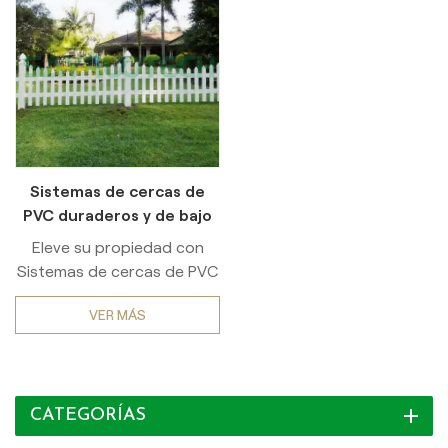
Sistemas de cercas de
PVC duraderos y de bajo
mantenimiento
Eleve su propiedad con
Sistemas de cercas de PVC
duraderos y de bajo
VER MÁS
mantenimiento La
combinación perfecta de
elegancia, resistencia y fácil
mantenimiento. Diseñadas
CATEGORÍAS
con PVC virgen de alta
densidad e inhibidores de