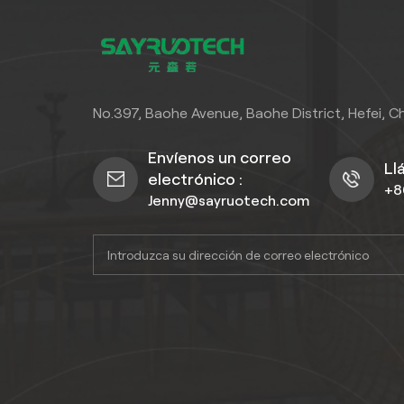
No.397, Baohe Avenue, Baohe District, Hefei, C
Envíenos un correo
Ll
electrónico :
+8
Jenny@sayruotech.com