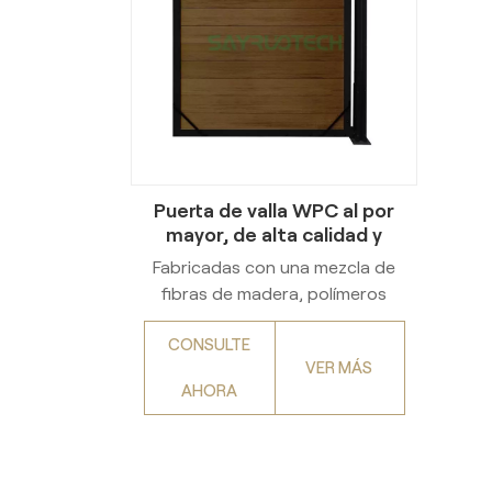
Puerta de valla WPC al por
mayor, de alta calidad y
fácil instalación.
Fabricadas con una mezcla de
fibras de madera, polímeros
plásticos y aditivos, las puertas
CONSULTE
de valla de WPC cuentan con
VER MÁS
una estructura reforzada (capa
AHORA
exterior resistente a la
intemperie, núcleo robusto y
revestimiento anticorrosión).
Gracias a su alta durabilidad,