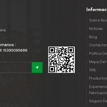
Informac
Sobre No
Noticias
hina
Blog
ámanos :
Contácte
6 15395095686
Política D
Mapa Del S
XML
Producto
Experienc
Fabricaci
Seguro De