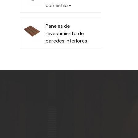
con estilo -
Resistentes a la
humedad
Paneles de
revestimiento de
paredes interiores
de PVC de bajo
mantenimiento -
Duraderos