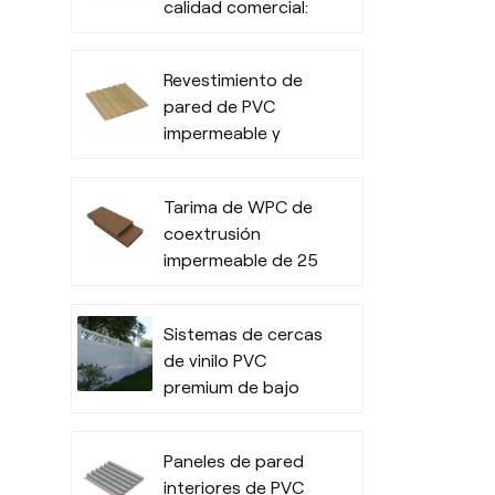
calidad comercial:
revestimiento
exterior
Revestimiento de
impermeable para
pared de PVC
uso comercial en
impermeable y
exteriores.
ranurado duradero
para interiores
Tarima de WPC de
coextrusión
impermeable de 25
mm de espesor
para espacios
Sistemas de cercas
exteriores
de vinilo PVC
premium de bajo
mantenimiento y
calidad comercial
Paneles de pared
interiores de PVC