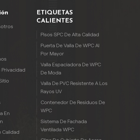
ión
ETIQUETAS
CALIENTES
sotros
Pisos SPC De Alta Calidad
Puerta De Valla De WPC Al
Por Mayor
nos
Valla Espaciadora De WPC
e Privacidad
De Moda
itio
Valla De PVC Resistente A Los
Rayos UV
Contenedor De Residuos De
s
WPC
ia En
Sistema De Fachada
ón
Ventilada WPC
 Calidad