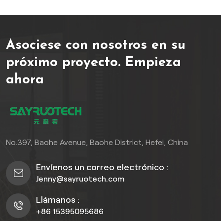
la seguridad, a la vez que
irradia un encanto
innegable. Experimente la
Asociese con nosotros en su
máxima expresión del lujo y
la sofisticación con la cerca
próximo proyecto.
Empieza
espaciadora WPC, donde la
ahora
belleza se une a la
durabilidad en la perfección.
No.397, Baohe Avenue, Baohe District, Hefei, China
Envíenos un correo electrónico :
Jenny@sayruotech.com
Llámanos :
+86 15395095686