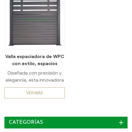
Valla espaciadora de WPC
con estilo, espacios
personalizables,
Diseñada con precisión y
configuración rápida
elegancia, esta innovadora
solución de cercado
VER MÁS
combina estilo y
funcionalidad a la
perfección. Realce su
entorno con esta cerca de
CATEGORÍAS
primera calidad, diseñada
para mejorar la privacidad y