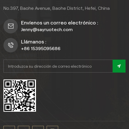
con aspecto de madera
No.397, Baohe Avenue, Baohe District, Hefei, China
hasta modernas
imitaciones de mármol, lo
Envíenos un correo electrónico :
que le permite realzar
Jenny@sayruotech.com
fácilmente cualquier
interior.
Llámanos :
+86 15395095686