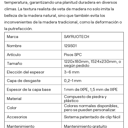
temperatura, garantizando una planitud duradera en diversos
climas. La textura realista de veta de madera no solo imita la
belleza de la madera natural, sino que también evita los
inconvenientes de la madera tradicional, como la deformación o
la putrefacción.
Marca
SAYRUOTECH
Nombre
129S01
Artículo
Pisos SPC
1220x180mm, 1524x230mm, o
Tamaño
según pedido
Elección del espesor
3-6 mm
Capa de desgaste
0,2-1 mm
Espesor de la capa base
1 mm de lXPE, 1,5 mm de lXPE
Compuesto de piedra y
Material
plástico
Colores normales disponibles,
Color
pero se pueden personalizar.
Accesorios
Sistema patentado de clip fácil
Mantenimiento
Mantenimiento gratuito