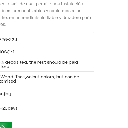
nto fácil de usar permite una instalación
lables, personalizables y conformes a las
ofrecen un rendimiento fiable y duradero para
res.
P26-224
00SQM
% deposited, the rest should be paid
fore
 Wood ,Teak,walnut colors, but can be
tomized
anjing
5-20days