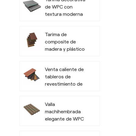
de WPC con
textura moderna
para exteriores
Tarima de
composite de
madera y plástico
duradera con
diseño moderno y
Venta caliente de
lijado.
tableros de
revestimiento de
pared 3D WPC
para exteriores de
Valla
oficinas
machihembrada
elegante de WPC