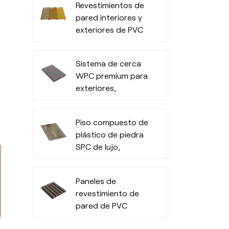
Revestimientos de
pared interiores y
exteriores de PVC
impermeables
Sistema de cerca
WPC premium para
exteriores,
privacidad y
durabilidad en todo
Piso compuesto de
tipo de clima
plástico de piedra
SPC de lujo,
resistente y
moderno
Paneles de
revestimiento de
pared de PVC
modernos para