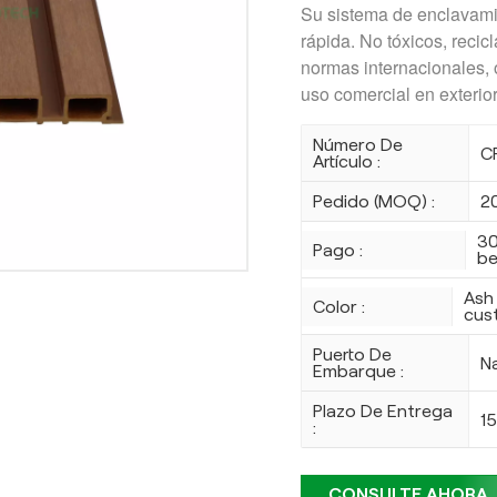
Su sistema de enclavamie
rápida. No tóxicos, recic
normas internacionales, 
uso comercial en exterio
Número De
C
Artículo :
Pedido (MOQ) :
2
30
Pago :
be
Ash
Color :
cus
Puerto De
N
Embarque :
Plazo De Entrega
1
:
CONSULTE AHORA