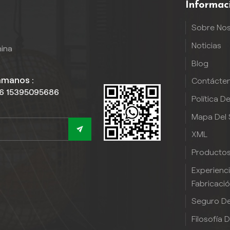
Informac
Sobre No
Noticias
hina
Blog
ámanos :
Contácte
6 15395095686
Política D
Mapa Del S
XML
Producto
Experienc
Fabricaci
Seguro De
Filosofía 