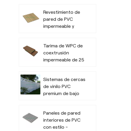
exterior
Revestimiento de
impermeable para
pared de PVC
uso comercial en
impermeable y
exteriores.
ranurado duradero
para interiores
Tarima de WPC de
coextrusión
impermeable de 25
mm de espesor
para espacios
Sistemas de cercas
exteriores
de vinilo PVC
premium de bajo
mantenimiento y
calidad comercial
Paneles de pared
interiores de PVC
con estilo -