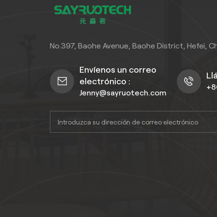
No.397, Baohe Avenue, Baohe District, Hefei, C
Envíenos un correo
Ll
electrónico :
+8
Jenny@sayruotech.com