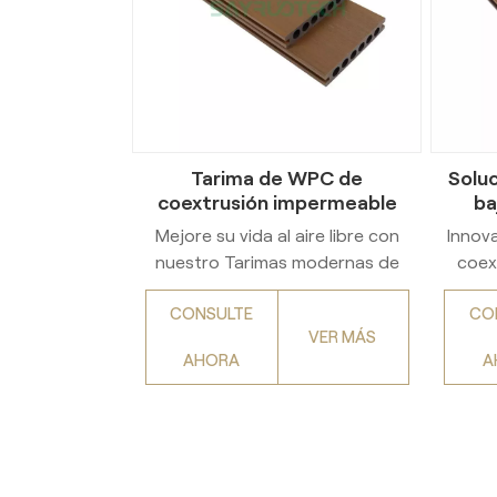
Tarima de WPC de
Soluc
coextrusión impermeable
ba
de 25 mm de espesor para
coex
Mejore su vida al aire libre con
Innov
espacios exteriores
nuestro Tarimas modernas de
coex
compuesto de madera y
CONSULTE
CO
plástico (WPC)Diseñado para un
VER MÁS
rendimiento superior en
exc
AHORA
A
jardines, patios y entornos con
pro
alta humedad. Con un
p
avanzado... superficie
exig
texturizada antideslizante y
WPC
impermeableEsta tarima resiste
colore