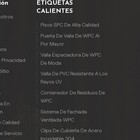
ión
ETIQUETAS
CALIENTES
sotros
Pisos SPC De Alta Calidad
Puerta De Valla De WPC Al
Por Mayor
nos
Valla Espaciadora De WPC
e Privacidad
De Moda
itio
Valla De PVC Resistente A Los
Rayos UV
Contenedor De Residuos De
s
WPC
ia En
Sistema De Fachada
ón
Ventilada WPC
 Calidad
Clips De Cubierta De Acero
De Servicio
Inoxidable 304