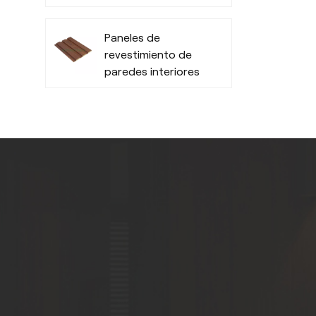
Resistentes a la
humedad
Paneles de
revestimiento de
paredes interiores
de PVC de bajo
mantenimiento -
Duraderos