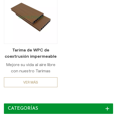
Tarima de WPC de
coextrusión impermeable
de 25 mm de espesor para
Mejore su vida al aire libre
espacios exteriores
con nuestro Tarimas
modernas de compuesto
VER MÁS
de madera y plástico
(WPC)Diseñado para un
rendimiento superior en
jardines, patios y entornos
CATEGORÍAS
con alta humedad. Con un
avanzado... superficie